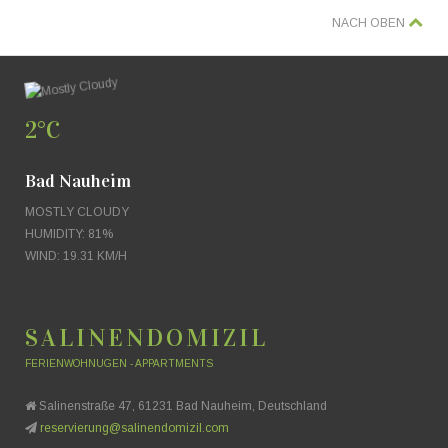
NACH OBEN
2°C
Bad Nauheim
MOSTLY CLOUDY
HUMIDITY: 81%
WIND: 19.31 KM/H
SALINENDOMIZIL
FERIENWOHNUGEN - APPARTMENTS
Salinenstraße 47, 61231 Bad Nauheim, Deutschland
reservierung@salinendomizil.com